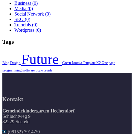
Business
(0)
Media
(0)
Social Network
(0)
SEO
(0)
Tutorials
(0)
Wordpress
(0)
Tags
Future
Blog
Design
Green
Joomla Template
K2
One page
programming
software
Style Guide
Kontakt
Gemeindekindergarten Hechendorf
Schluchtweg 9
82229 Seefeld
(08152) 7914-70