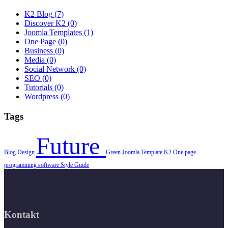
K2 Blog
(7)
Discover K2
(0)
Joomla Templates
(1)
One Page
(0)
Business
(0)
Media
(0)
Social Network
(0)
SEO
(0)
Tutorials
(0)
Wordpress
(0)
Tags
Future
Blog
Design
Green
Joomla Template
K2
One page
programming
software
Style Guide
Kontakt