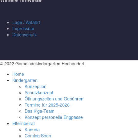
Lage / Anfahrt
Impressum
Datenschutz
© 2022 Gemeindekindergarten Hechendorf
Home
Kindergarten
Konzeption
Schutzkonzept
Öffnungszeiten und Gebühren
Termine für 2025-2026
Das Kiga-Team
Konzept personelle Engpässe
Elternbeirat
Kunena
Coming Soon