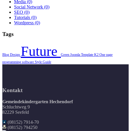
Media
(0)
Social Network
(0)
SEO
(0)
Tutorials
(0)
Wordpress
(0)
Tags
Future
Blog
Design
Green
Joomla Template
K2
One page
programming
software
Style Guide
Kontakt
Gemeindekindergarten Hechendorf
Schluchtweg 9
82229 Seefeld
(08152) 7914-70
(08152) 794250